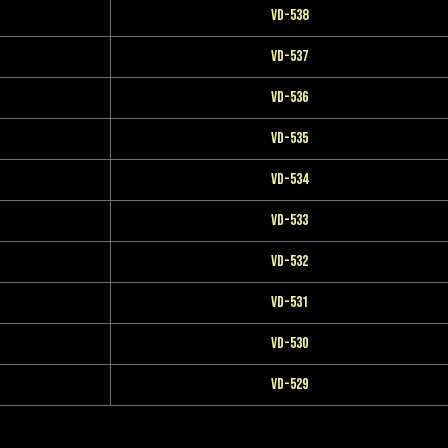
VD-538
VD-537
VD-536
VD-535
VD-534
VD-533
VD-532
VD-531
VD-530
VD-529