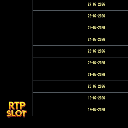
27-07-2026
26-07-2026
25-07-2026
24-07-2026
23-07-2026
22-07-2026
21-07-2026
20-07-2026
19-07-2026
18-07-2026