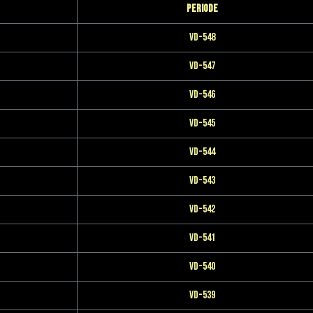
Periode
VD-548
VD-547
VD-546
VD-545
VD-544
VD-543
VD-542
VD-541
VD-540
VD-539