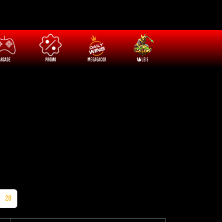
ARCADE
PROMO
MEGAGACOR
ANUBIS
28