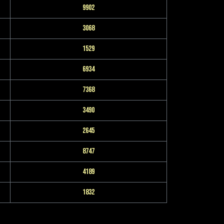
9902
3068
1529
6934
7368
3490
2645
8747
4189
1832