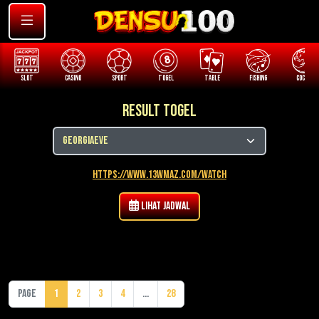
SLOT
CASINO
SPORT
TOGEL
TABLE
FISHING
COCK F.
Result Togel
https://www.13wmaz.com/watch
Lihat Jadwal
Page
1
2
3
4
...
28