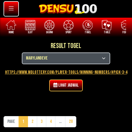
HOME
SLOT
CASINO
SPORT
TOGEL
TABLE
FISHING
Result Togel
https://www.mdlottery.com/player-tools/winning-numbers/#pick-3-4
Lihat Jadwal
Page
1
2
3
4
...
28