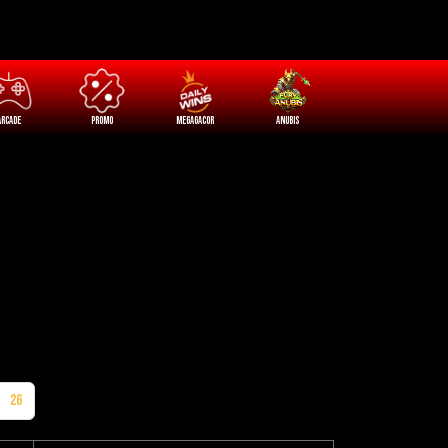
ARCADE
PROMO
MEGAGACOR
ANUBIS
26