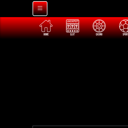
HOME
SLOT
CASINO
SPOR