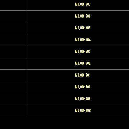
MQ00-507
MQ00-506
MQ00-505
MQ00-504
MQ00-503
MQ00-502
MQ00-501
MQ00-500
MQ00-499
MQ00-498