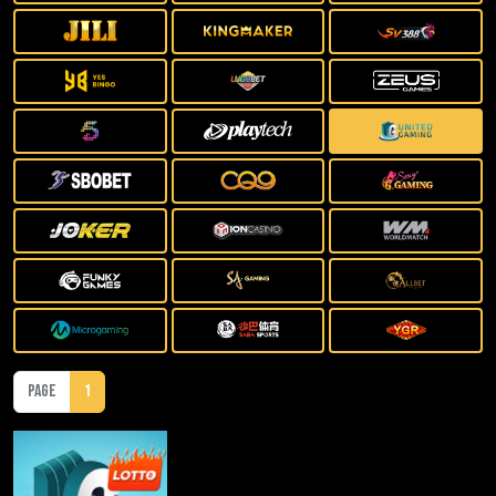
Page
1