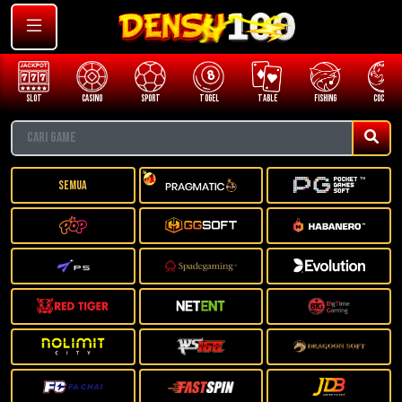
SLOT
CASINO
SPORT
TOGEL
TABLE
FISHING
COCK F.
Semua